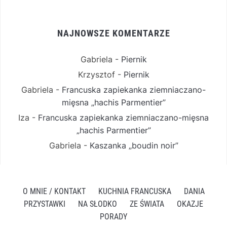
NAJNOWSZE KOMENTARZE
Gabriela
-
Piernik
Krzysztof
-
Piernik
Gabriela
-
Francuska zapiekanka ziemniaczano-
mięsna „hachis Parmentier”
Iza
-
Francuska zapiekanka ziemniaczano-mięsna
„hachis Parmentier”
Gabriela
-
Kaszanka „boudin noir”
O MNIE / KONTAKT
KUCHNIA FRANCUSKA
DANIA
PRZYSTAWKI
NA SŁODKO
ZE ŚWIATA
OKAZJE
PORADY