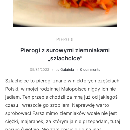
PIEROGI
Pierogi z surowymi ziemniakami
„szlachcice”
05/31/2023
by
Gabriela
0 comments
Szlachcice to pierogi znane w niektórych częściach
Polski, w mojej rodzinnej Małopolsce nigdy ich nie
jadłam. Ten przepis chodził za mną już od jakiegoś
czasu i wreszcie go zrobiłam. Naprawdę warto
spróbować! Farsz mimo ziemniaków wcale nie jest
ciężki, majeranek, za którym ja nie przepadam, tutaj
pasuje świetnie. Nie zamieniajcie go na inna