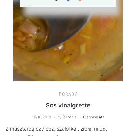
PORADY
Sos vinaigrette
12/18/2019
by
Gabriela
0 comments
Z musztardą czy bez, szalotka , zioła, miód,