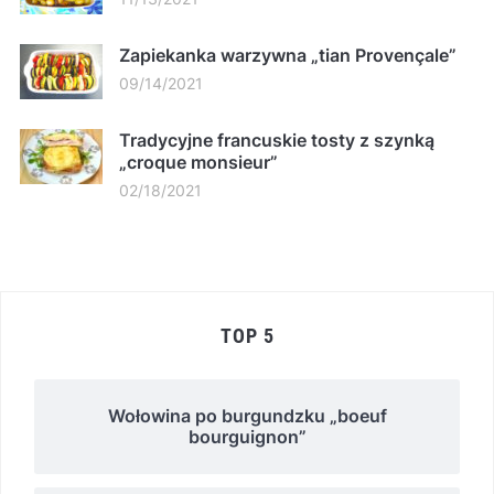
Zapiekanka warzywna „tian Provençale”
09/14/2021
Tradycyjne francuskie tosty z szynką
„croque monsieur”
02/18/2021
TOP 5
Wołowina po burgundzku „boeuf
bourguignon”