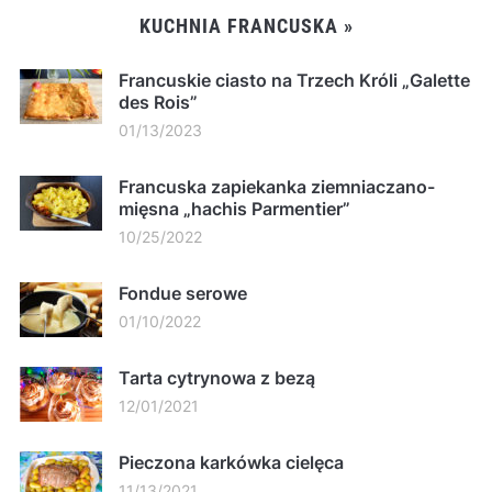
KUCHNIA FRANCUSKA »
Francuskie ciasto na Trzech Króli „Galette
des Rois”
01/13/2023
Francuska zapiekanka ziemniaczano-
mięsna „hachis Parmentier”
10/25/2022
Fondue serowe
01/10/2022
Tarta cytrynowa z bezą
12/01/2021
Pieczona karkówka cielęca
11/13/2021