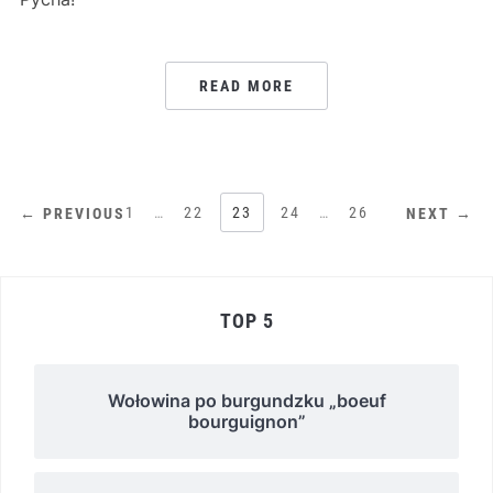
READ MORE
STRONICOWANIE
1
…
22
23
24
…
26
← PREVIOUS
NEXT →
WPISÓW
TOP 5
Wołowina po burgundzku „boeuf
bourguignon”