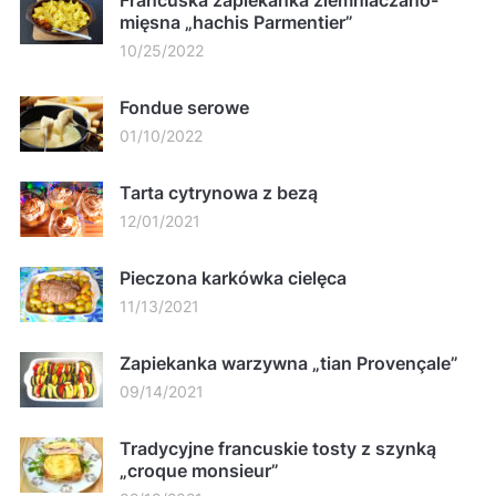
Francuska zapiekanka ziemniaczano-
mięsna „hachis Parmentier”
10/25/2022
Fondue serowe
01/10/2022
Tarta cytrynowa z bezą
12/01/2021
Pieczona karkówka cielęca
11/13/2021
Zapiekanka warzywna „tian Provençale”
09/14/2021
Tradycyjne francuskie tosty z szynką
„croque monsieur”