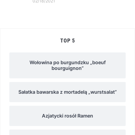
02/18/2021
TOP 5
Wołowina po burgundzku „boeuf
bourguignon”
Sałatka bawarska z mortadelą „wurstsalat”
Azjatycki rosół Ramen