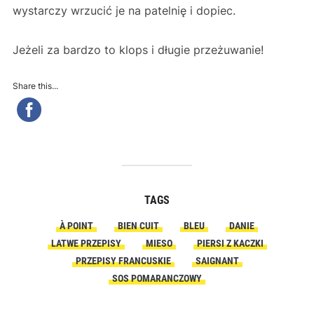
wystarczy wrzucić je na patelnię i dopiec.
Jeżeli za bardzo to klops i długie przeżuwanie!
Share this...
TAGS
À POINT
BIEN CUIT
BLEU
DANIE
LATWE PRZEPISY
MIESO
PIERSI Z KACZKI
PRZEPISY FRANCUSKIE
SAIGNANT
SOS POMARANCZOWY