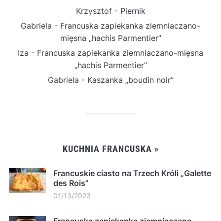
Krzysztof
-
Piernik
Gabriela
-
Francuska zapiekanka ziemniaczano-
mięsna „hachis Parmentier”
Iza
-
Francuska zapiekanka ziemniaczano-mięsna
„hachis Parmentier”
Gabriela
-
Kaszanka „boudin noir”
KUCHNIA FRANCUSKA »
Francuskie ciasto na Trzech Króli „Galette
des Rois”
01/13/2023