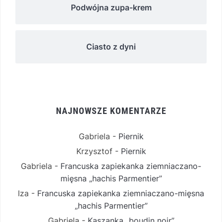
Podwójna zupa-krem
Ciasto z dyni
NAJNOWSZE KOMENTARZE
Gabriela
-
Piernik
Krzysztof
-
Piernik
Gabriela
-
Francuska zapiekanka ziemniaczano-
mięsna „hachis Parmentier”
Iza
-
Francuska zapiekanka ziemniaczano-mięsna
„hachis Parmentier”
Gabriela
-
Kaszanka „boudin noir”