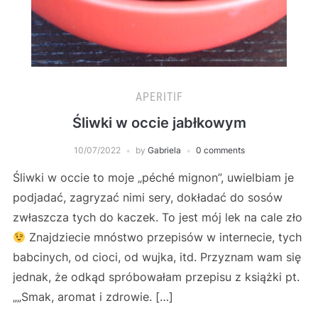
APERITIF
Śliwki w occie jabłkowym
10/07/2022
by
Gabriela
0 comments
Śliwki w occie to moje „péché mignon”, uwielbiam je
podjadać, zagryzać nimi sery, dokładać do sosów
zwłaszcza tych do kaczek. To jest mój lek na cale zło
Znajdziecie mnóstwo przepisów w internecie, tych
babcinych, od cioci, od wujka, itd. Przyznam wam się
jednak, że odkąd spróbowałam przepisu z książki pt.
„„Smak, aromat i zdrowie. […]