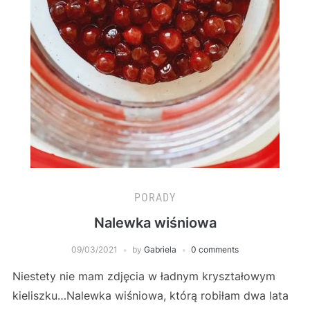
PORADY
Nalewka wiśniowa
09/03/2021
by
Gabriela
0 comments
Niestety nie mam zdjęcia w ładnym kryształowym
kieliszku…Nalewka wiśniowa, którą robiłam dwa lata