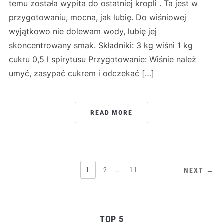
temu została wypita do ostatniej kropli . Ta jest w
przygotowaniu, mocna, jak lubię. Do wiśniowej
wyjątkowo nie dolewam wody, lubię jej
skoncentrowany smak. Składniki: 3 kg wiśni 1 kg
cukru 0,5 l spirytusu Przygotowanie: Wiśnie należ
umyć, zasypać cukrem i odczekać […]
READ MORE
STRONICOWANIE
1
2
…
11
NEXT →
WPISÓW
TOP 5