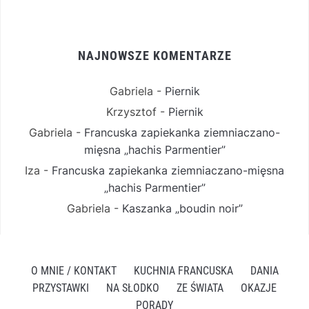
NAJNOWSZE KOMENTARZE
Gabriela
-
Piernik
Krzysztof
-
Piernik
Gabriela
-
Francuska zapiekanka ziemniaczano-
mięsna „hachis Parmentier”
Iza
-
Francuska zapiekanka ziemniaczano-mięsna
„hachis Parmentier”
Gabriela
-
Kaszanka „boudin noir”
O MNIE / KONTAKT
KUCHNIA FRANCUSKA
DANIA
PRZYSTAWKI
NA SŁODKO
ZE ŚWIATA
OKAZJE
PORADY