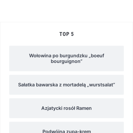
TOP 5
Wołowina po burgundzku „boeuf
bourguignon”
Sałatka bawarska z mortadelą „wurstsalat”
Azjatycki rosół Ramen
Podwójna zupa-krem