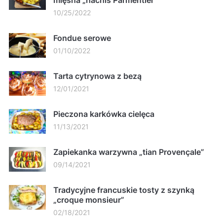
10/25/2022
Fondue serowe
01/10/2022
Tarta cytrynowa z bezą
12/01/2021
Pieczona karkówka cielęca
11/13/2021
Zapiekanka warzywna „tian Provençale”
09/14/2021
Tradycyjne francuskie tosty z szynką
„croque monsieur”
02/18/2021