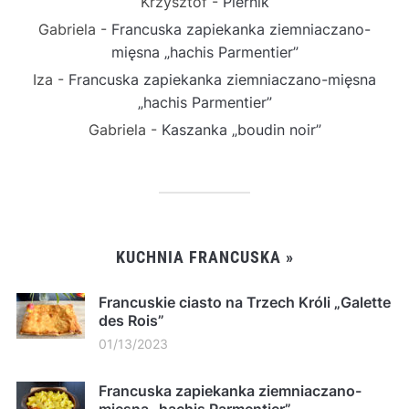
Krzysztof
-
Piernik
Gabriela
-
Francuska zapiekanka ziemniaczano-
mięsna „hachis Parmentier”
Iza
-
Francuska zapiekanka ziemniaczano-mięsna
„hachis Parmentier”
Gabriela
-
Kaszanka „boudin noir”
KUCHNIA FRANCUSKA »
Francuskie ciasto na Trzech Króli „Galette
des Rois”
01/13/2023
Francuska zapiekanka ziemniaczano-
mięsna „hachis Parmentier”