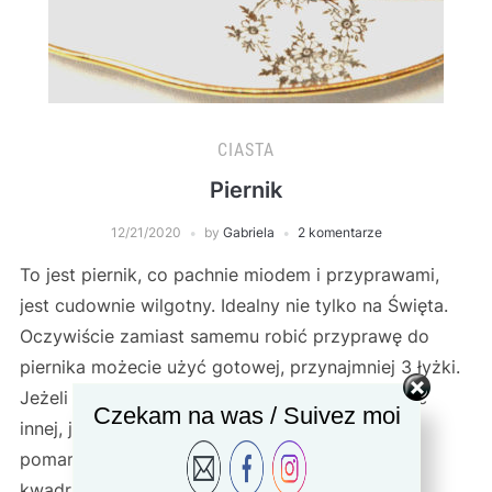
CIASTA
Piernik
12/21/2020
by
Gabriela
2 komentarze
To jest piernik, co pachnie miodem i przyprawami,
jest cudownie wilgotny. Idealny nie tylko na Święta.
Oczywiście zamiast samemu robić przyprawę do
piernika możecie użyć gotowej, przynajmniej 3 łyżki.
Jeżeli nie macie powideł ze śliwek możecie użyć
Czekam na was / Suivez moi
innej, ja często robię z owocami leśnymi lub
pomarańczową. Forma może być okrągła lub
kwadratowa, ewentualnie duża keksówka. […]