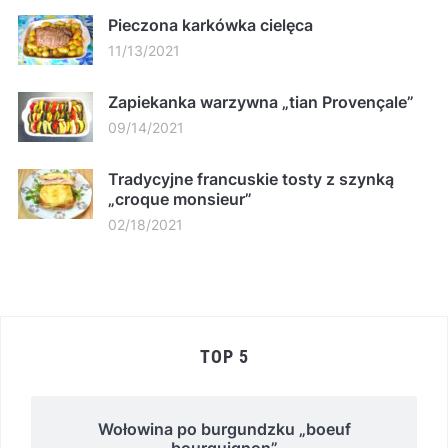
Pieczona karkówka cielęca
11/13/2021
Zapiekanka warzywna „tian Provençale”
09/14/2021
Tradycyjne francuskie tosty z szynką
„croque monsieur”
02/18/2021
TOP 5
Wołowina po burgundzku „boeuf
bourguignon”