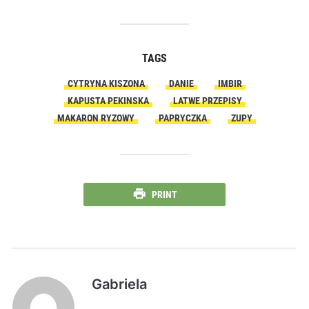
TAGS
CYTRYNA KISZONA
DANIE
IMBIR
KAPUSTA PEKINSKA
LATWE PRZEPISY
MAKARON RYZOWY
PAPRYCZKA
ZUPY
PRINT
Gabriela