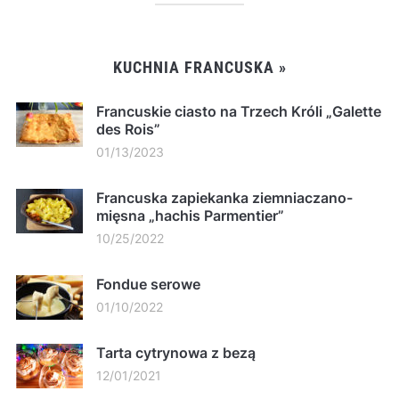
KUCHNIA FRANCUSKA »
Francuskie ciasto na Trzech Króli „Galette
des Rois”
01/13/2023
Francuska zapiekanka ziemniaczano-
mięsna „hachis Parmentier”
10/25/2022
Fondue serowe
01/10/2022
Tarta cytrynowa z bezą
12/01/2021