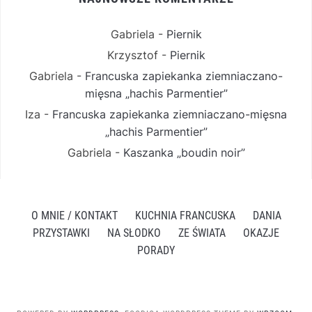
Gabriela
-
Piernik
Krzysztof
-
Piernik
Gabriela
-
Francuska zapiekanka ziemniaczano-
mięsna „hachis Parmentier”
Iza
-
Francuska zapiekanka ziemniaczano-mięsna
„hachis Parmentier”
Gabriela
-
Kaszanka „boudin noir”
O MNIE / KONTAKT
KUCHNIA FRANCUSKA
DANIA
PRZYSTAWKI
NA SŁODKO
ZE ŚWIATA
OKAZJE
PORADY