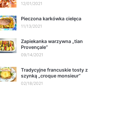
12/01/2021
Pieczona karkówka cielęca
11/13/2021
Zapiekanka warzywna „tian
Provençale”
09/14/2021
Tradycyjne francuskie tosty z
szynką „croque monsieur”
02/18/2021