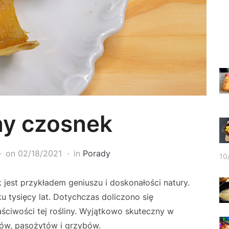
ny czosnek
on
02/18/2021
in
Porady
10
jest przykładem geniuszu i doskonałości natury.
ku tysięcy lat. Dotychczas doliczono się
aściwości tej rośliny. Wyjątkowo skuteczny w
sów, pasożytów i grzybów.