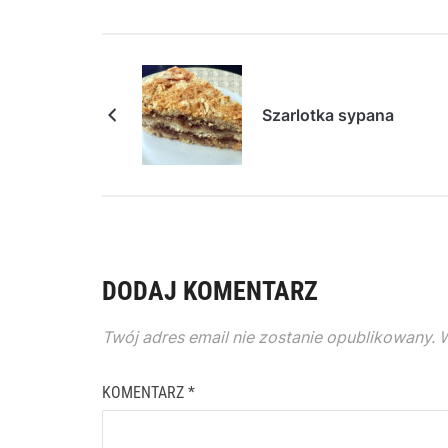
Szarlotka sypana
DODAJ KOMENTARZ
Twój adres email nie zostanie opublikowany.
W
KOMENTARZ
*