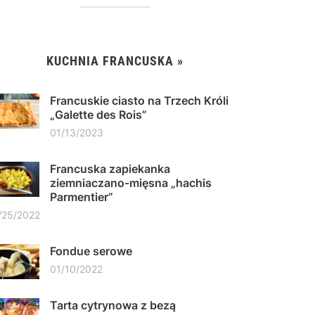
KUCHNIA FRANCUSKA »
Francuskie ciasto na Trzech Króli
„Galette des Rois”
01/13/2023
Francuska zapiekanka
ziemniaczano-mięsna „hachis
Parmentier”
/25/2022
Fondue serowe
01/10/2022
Tarta cytrynowa z bezą