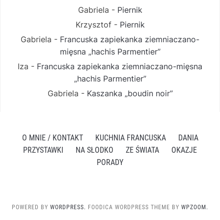
Gabriela
-
Piernik
Krzysztof
-
Piernik
Gabriela
-
Francuska zapiekanka ziemniaczano-
mięsna „hachis Parmentier”
Iza
-
Francuska zapiekanka ziemniaczano-mięsna
„hachis Parmentier”
Gabriela
-
Kaszanka „boudin noir”
O MNIE / KONTAKT
KUCHNIA FRANCUSKA
DANIA
PRZYSTAWKI
NA SŁODKO
ZE ŚWIATA
OKAZJE
PORADY
POWERED BY
WORDPRESS.
FOODICA WORDPRESS THEME BY
WPZOOM.