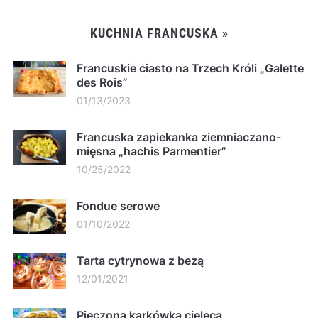
KUCHNIA FRANCUSKA »
Francuskie ciasto na Trzech Króli „Galette
des Rois”
01/13/2023
Francuska zapiekanka ziemniaczano-
mięsna „hachis Parmentier”
10/25/2022
Fondue serowe
01/10/2022
Tarta cytrynowa z bezą
12/01/2021
Pieczona karkówka cielęca