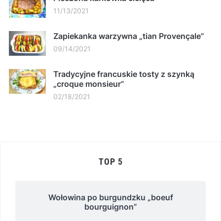
11/13/2021
Zapiekanka warzywna „tian Provençale”
09/14/2021
Tradycyjne francuskie tosty z szynką
„croque monsieur”
02/18/2021
TOP 5
Wołowina po burgundzku „boeuf
bourguignon”