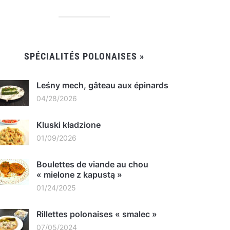
SPÉCIALITÉS POLONAISES »
Leśny mech, gâteau aux épinards
04/28/2026
Kluski kładzione
01/09/2026
Boulettes de viande au chou
« mielone z kapustą »
01/24/2025
Rillettes polonaises « smalec »
07/05/2024