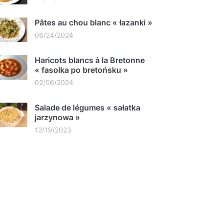
Pâtes au chou blanc « łazanki »
06/24/2024
Haricots blancs à la Bretonne
« fasolka po bretońsku »
02/06/2024
Salade de légumes « sałatka
jarzynowa »
12/19/2023