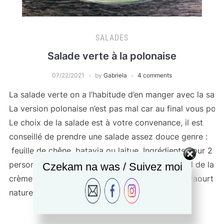
SALADES
Salade verte à la polonaise
07/22/2021
by
Gabriela
4 comments
La salade verte on a l’habitude d’en manger avec la sauce
La version polonaise n’est pas mal car au final vous po
Le choix de la salade est à votre convenance, il est
conseillé de prendre une salade assez douce genre :
feuille de chêne, batavia ou laitue. Ingrédients pour 2
personnes: 1/2 salade 2 œufs par personne 10 cl de la
Czekam na was / Suivez moi
crème fraîche liquide (vous pouvez prendre un yaourt
nature) 1 cuillère à soupe de jus de […]