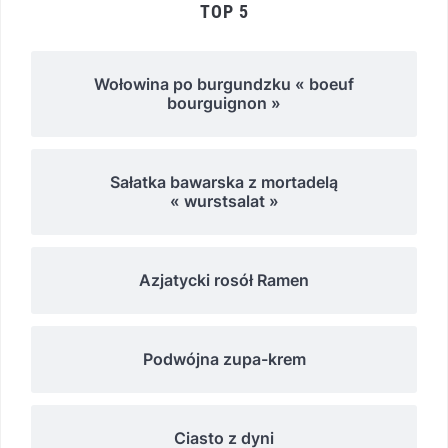
TOP 5
Wołowina po burgundzku « boeuf
bourguignon »
Sałatka bawarska z mortadelą
« wurstsalat »
Azjatycki rosół Ramen
Podwójna zupa-krem
Ciasto z dyni