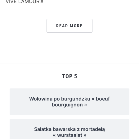
VIVE L’AMOUR!!!
READ MORE
TOP 5
Wołowina po burgundzku « boeuf
bourguignon »
Sałatka bawarska z mortadelą
« wurstsalat »