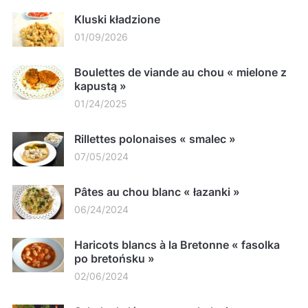
Kluski kładzione
01/09/2026
Boulettes de viande au chou « mielone z
kapustą »
01/24/2025
Rillettes polonaises « smalec »
07/05/2024
Pâtes au chou blanc « łazanki »
06/24/2024
Haricots blancs à la Bretonne « fasolka
po bretońsku »
02/06/2024