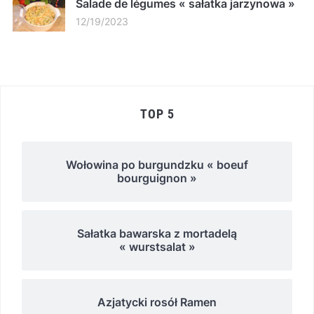
Salade de légumes « sałatka jarzynowa »
12/19/2023
TOP 5
Wołowina po burgundzku « boeuf
bourguignon »
Sałatka bawarska z mortadelą
« wurstsalat »
Azjatycki rosół Ramen