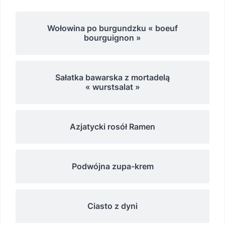
Wołowina po burgundzku « boeuf
bourguignon »
Sałatka bawarska z mortadelą
« wurstsalat »
Azjatycki rosół Ramen
Podwójna zupa-krem
Ciasto z dyni