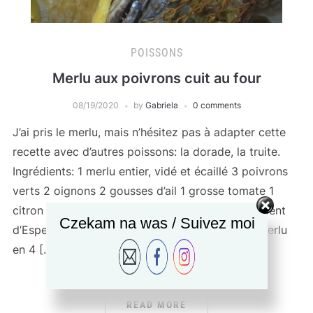
POISSONS
Merlu aux poivrons cuit au four
08/19/2020
by
Gabriela
0 comments
J’ai pris le merlu, mais n’hésitez pas à adapter cette
recette avec d’autres poissons: la dorade, la truite.
Ingrédients: 1 merlu entier, vidé et écaillé 3 poivrons
verts 2 oignons 2 gousses d’ail 1 grosse tomate 1
citron jaune un bouquet garni une pincée de piment
Czekam na was / Suivez moi
d’Espelette sel, poivre Préparation: Coupez le merlu
en 4 […]
READ MORE