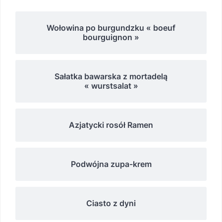
Wołowina po burgundzku « boeuf
bourguignon »
Sałatka bawarska z mortadelą
« wurstsalat »
Azjatycki rosół Ramen
Podwójna zupa-krem
Ciasto z dyni