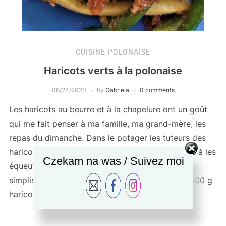
CUISINE POLONAISE
Haricots verts à la polonaise
08/24/2020
by
Gabriela
0 comments
Les haricots au beurre et à la chapelure ont un goût
qui me fait penser à ma famille, ma grand-mère, les
repas du dimanche. Dans le potager les tuteurs des
haricots qui touchaient le ciel. Les heures passés à les
Czekam na was / Suivez moi
équeuter. Vous avez compris cette recette
simplissime me rend nostalgique… Ingrédients: 500 g
haricots verts […]