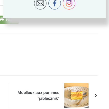
PRINT
Moelleux aux pommes
"jabłecznik"