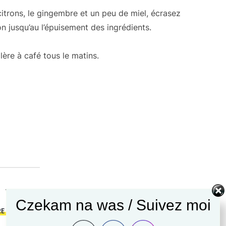
itrons, le gingembre et un peu de miel, écrasez
on jusqu’au l’épuisement des ingrédients.
ère à café tous le matins.
TAGS
Czekam na was / Suivez moi
RE
SIROP
SIROP DE CITRON