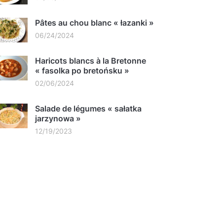
Pâtes au chou blanc « łazanki »
06/24/2024
Haricots blancs à la Bretonne
« fasolka po bretońsku »
02/06/2024
Salade de légumes « sałatka
jarzynowa »
12/19/2023