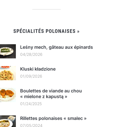
SPÉCIALITÉS POLONAISES »
Leśny mech, gâteau aux épinards
04/28/2026
Kluski kładzione
01/09/2026
Boulettes de viande au chou
« mielone z kapustą »
01/24/2025
Rillettes polonaises « smalec »
07/05/2024