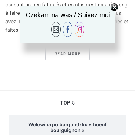
qui sont un peu fatigués et en plus c’est pas très long
à faire! Bien sûr vous prenez les légumes que vous
Czekam na was / Suivez moi
avez. Ingrédients: Préparation: Coupez les légumes et
faites les revenir à la poêle avec un peu […]
READ MORE
TOP 5
Wołowina po burgundzku « boeuf
bourguignon »