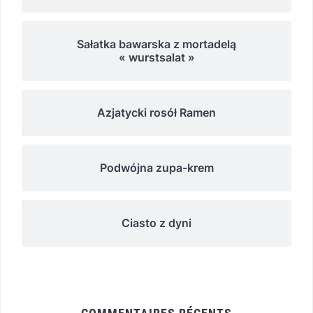
Sałatka bawarska z mortadelą
« wurstsalat »
Azjatycki rosół Ramen
Podwójna zupa-krem
Ciasto z dyni