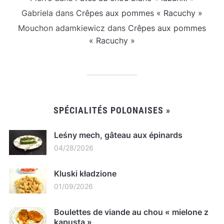
Gabriela
dans
Crêpes aux pommes « Racuchy »
Mouchon adamkiewicz
dans
Crêpes aux pommes
« Racuchy »
SPÉCIALITÉS POLONAISES »
Leśny mech, gâteau aux épinards
04/28/2026
Kluski kładzione
01/09/2026
Boulettes de viande au chou « mielone z
kapustą »