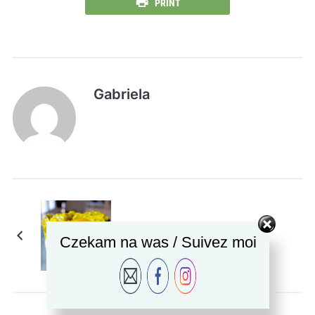
PRINT
Gabriela
Courgettes épicées au
Czekam na was / Suivez moi
crème de coco