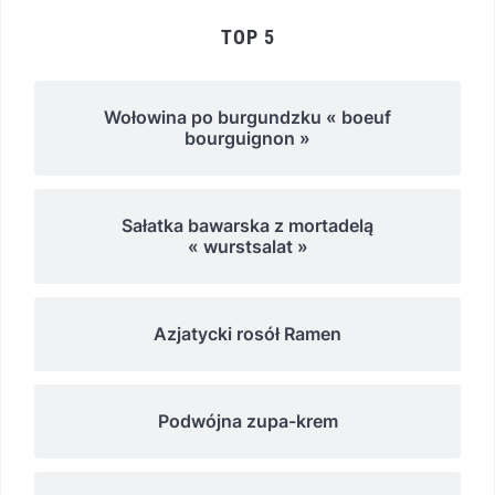
TOP 5
Wołowina po burgundzku « boeuf
bourguignon »
Sałatka bawarska z mortadelą
« wurstsalat »
Azjatycki rosół Ramen
Podwójna zupa-krem