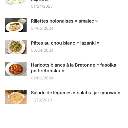
01/24/2025
Rillettes polonaises « smalec »
07/05/2024
Pâtes au chou blanc « łazanki »
06/24/2024
Haricots blancs à la Bretonne « fasolka
po bretońsku »
02/06/2024
Salade de légumes « sałatka jarzynowa »
12/19/2023