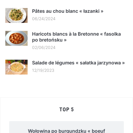
Pâtes au chou blanc « łazanki »
06/24/2024
Haricots blancs à la Bretonne « fasolka
po bretońsku »
02/06/2024
Salade de légumes « sałatka jarzynowa »
12/19/2023
TOP 5
Wołowina po burgundzku « boeuf