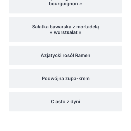
bourguignon »
Sałatka bawarska z mortadelą
« wurstsalat »
Azjatycki rosół Ramen
Podwójna zupa-krem
Ciasto z dyni