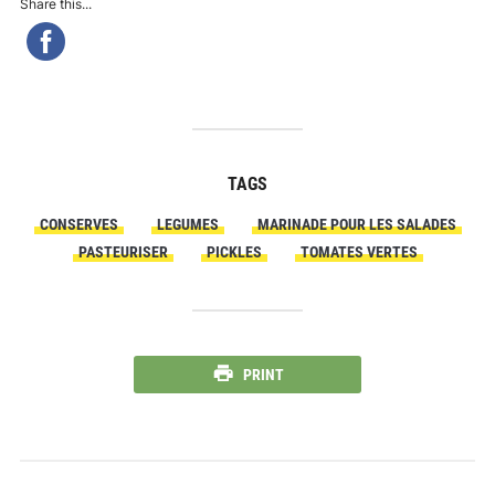
Share this...
TAGS
CONSERVES
LEGUMES
MARINADE POUR LES SALADES
PASTEURISER
PICKLES
TOMATES VERTES
PRINT