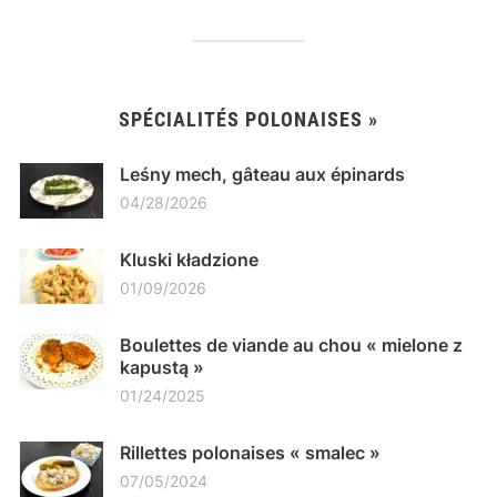
SPÉCIALITÉS POLONAISES »
Leśny mech, gâteau aux épinards
04/28/2026
Kluski kładzione
01/09/2026
Boulettes de viande au chou « mielone z
kapustą »
01/24/2025
Rillettes polonaises « smalec »
07/05/2024