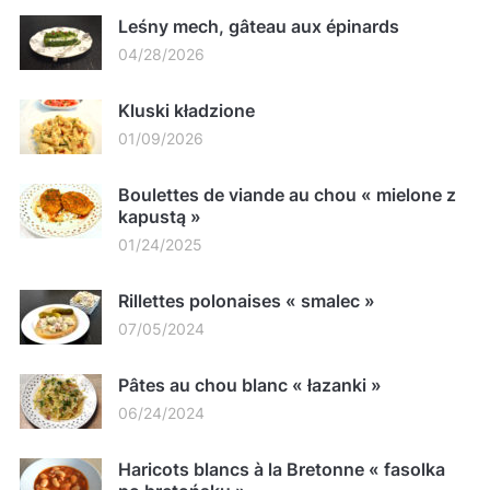
Leśny mech, gâteau aux épinards
04/28/2026
Kluski kładzione
01/09/2026
Boulettes de viande au chou « mielone z
kapustą »
01/24/2025
Rillettes polonaises « smalec »
07/05/2024
Pâtes au chou blanc « łazanki »
06/24/2024
Haricots blancs à la Bretonne « fasolka