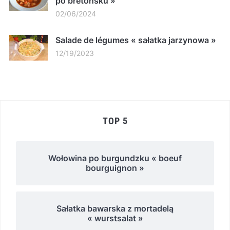
po bretońsku »
02/06/2024
Salade de légumes « sałatka jarzynowa »
12/19/2023
TOP 5
Wołowina po burgundzku « boeuf
bourguignon »
Sałatka bawarska z mortadelą
« wurstsalat »