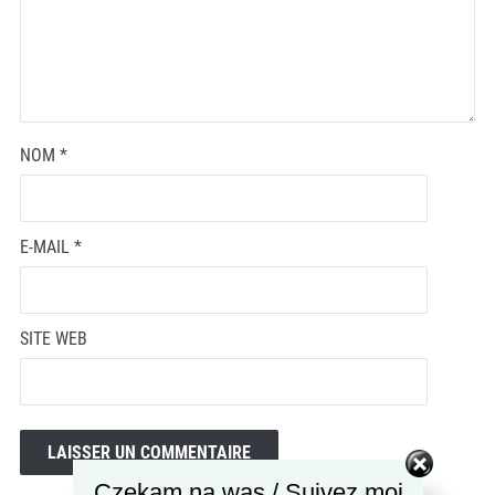
NOM
*
E-MAIL
*
SITE WEB
Czekam na was / Suivez moi