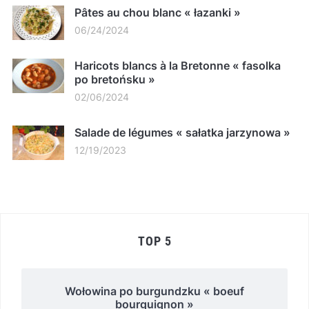
Pâtes au chou blanc « łazanki »
06/24/2024
Haricots blancs à la Bretonne « fasolka
po bretońsku »
02/06/2024
Salade de légumes « sałatka jarzynowa »
12/19/2023
TOP 5
Wołowina po burgundzku « boeuf
bourguignon »