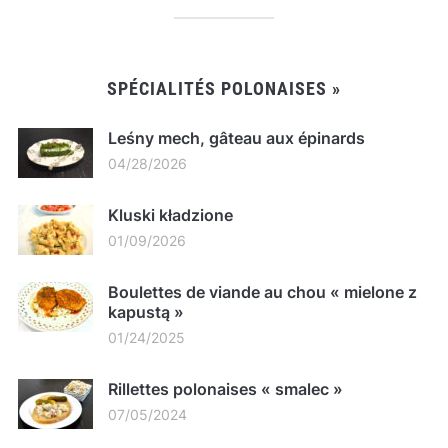
SPÉCIALITÉS POLONAISES »
Leśny mech, gâteau aux épinards
04/28/2026
Kluski kładzione
01/09/2026
Boulettes de viande au chou « mielone z
kapustą »
01/24/2025
Rillettes polonaises « smalec »
07/05/2024