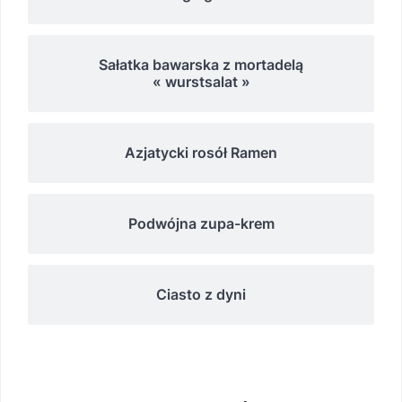
Sałatka bawarska z mortadelą
« wurstsalat »
Azjatycki rosół Ramen
Podwójna zupa-krem
Ciasto z dyni