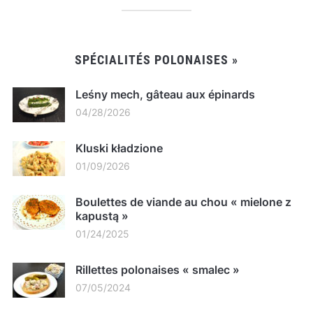
SPÉCIALITÉS POLONAISES »
Leśny mech, gâteau aux épinards
04/28/2026
Kluski kładzione
01/09/2026
Boulettes de viande au chou « mielone z
kapustą »
01/24/2025
Rillettes polonaises « smalec »
07/05/2024