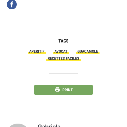
TAGS
APERITIF
AVOCAT
GUACAMOLE
RECETTES FACILES
PRINT
Gabriela