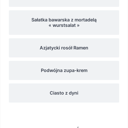
Sałatka bawarska z mortadelą
« wurstsalat »
Azjatycki rosół Ramen
Podwójna zupa-krem
Ciasto z dyni