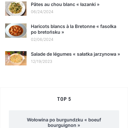
Pâtes au chou blanc « łazanki »
06/24/2024
Haricots blancs à la Bretonne « fasolka
po bretońsku »
02/06/2024
Salade de légumes « sałatka jarzynowa »
12/19/2023
TOP 5
Wołowina po burgundzku « boeuf
bourguignon »