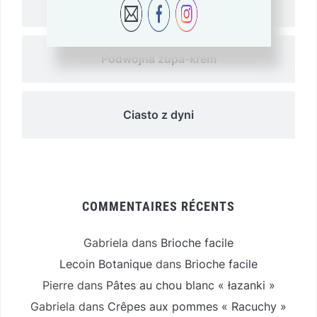
Azjatycki rosół Ramen
Podwójna zupa-krem
Ciasto z dyni
COMMENTAIRES RÉCENTS
Gabriela
dans
Brioche facile
Lecoin Botanique
dans
Brioche facile
Pierre
dans
Pâtes au chou blanc « łazanki »
Gabriela
dans
Crêpes aux pommes « Racuchy »