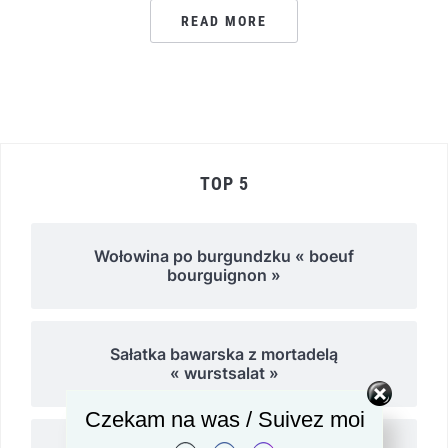
READ MORE
TOP 5
Wołowina po burgundzku « boeuf
bourguignon »
Sałatka bawarska z mortadelą
« wurstsalat »
Czekam na was / Suivez moi