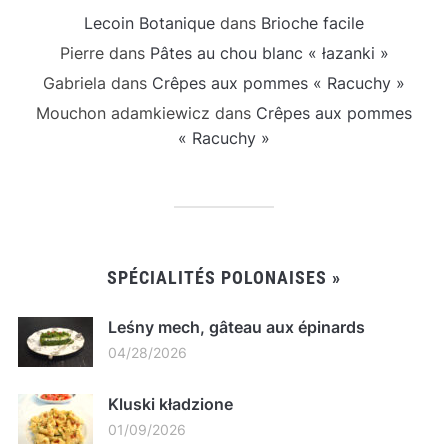
Lecoin Botanique
dans
Brioche facile
Pierre
dans
Pâtes au chou blanc « łazanki »
Gabriela
dans
Crêpes aux pommes « Racuchy »
Mouchon adamkiewicz
dans
Crêpes aux pommes
« Racuchy »
SPÉCIALITÉS POLONAISES »
Leśny mech, gâteau aux épinards
04/28/2026
Kluski kładzione
01/09/2026