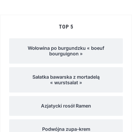
TOP 5
Wołowina po burgundzku « boeuf
bourguignon »
Sałatka bawarska z mortadelą
« wurstsalat »
Azjatycki rosół Ramen
Podwójna zupa-krem