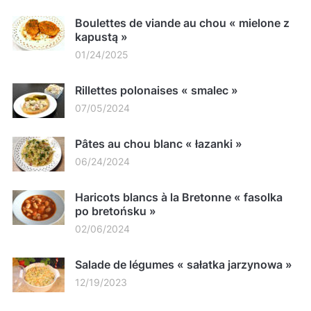
Boulettes de viande au chou « mielone z
kapustą »
01/24/2025
Rillettes polonaises « smalec »
07/05/2024
Pâtes au chou blanc « łazanki »
06/24/2024
Haricots blancs à la Bretonne « fasolka
po bretońsku »
02/06/2024
Salade de légumes « sałatka jarzynowa »
12/19/2023