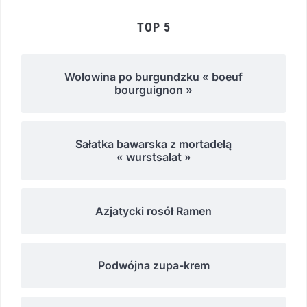
TOP 5
Wołowina po burgundzku « boeuf
bourguignon »
Sałatka bawarska z mortadelą
« wurstsalat »
Azjatycki rosół Ramen
Podwójna zupa-krem