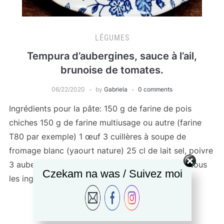
LÉGUMES
Tempura d’aubergines, sauce à l’ail,
brunoise de tomates.
06/22/2020
by
Gabriela
0 comments
Ingrédients pour la pâte: 150 g de farine de pois
chiches 150 g de farine multiusage ou autre (farine
T80 par exemple) 1 œuf 3 cuillères à soupe de
fromage blanc (yaourt nature) 25 cl de lait sel, poivre
3 aubergines petites ou 2 moyennes. Mélangez tous
Czekam na was / Suivez moi
les ingrédients, la pâte doit être lisse et […]
READ MORE