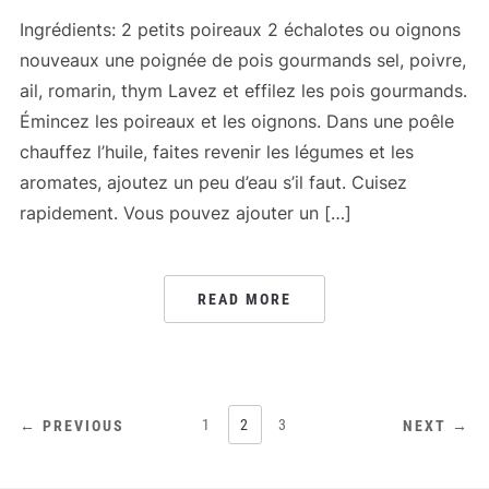
Ingrédients: 2 petits poireaux 2 échalotes ou oignons
nouveaux une poignée de pois gourmands sel, poivre,
ail, romarin, thym Lavez et effilez les pois gourmands.
Émincez les poireaux et les oignons. Dans une poêle
chauffez l’huile, faites revenir les légumes et les
aromates, ajoutez un peu d’eau s’il faut. Cuisez
rapidement. Vous pouvez ajouter un […]
READ MORE
PAGINATION
1
2
3
← PREVIOUS
NEXT →
DES
PUBLICATIONS