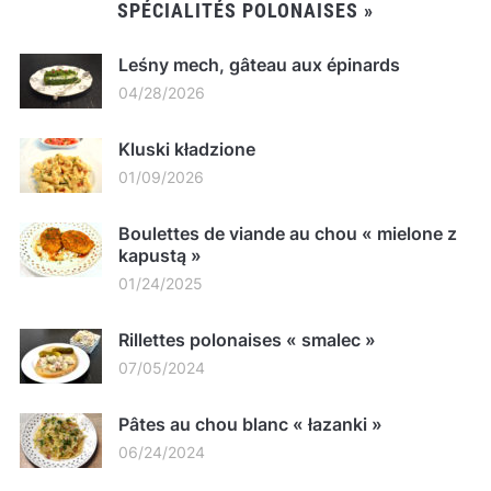
SPÉCIALITÉS POLONAISES »
Leśny mech, gâteau aux épinards
04/28/2026
Kluski kładzione
01/09/2026
Boulettes de viande au chou « mielone z
kapustą »
01/24/2025
Rillettes polonaises « smalec »
07/05/2024
Pâtes au chou blanc « łazanki »
06/24/2024