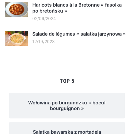
Haricots blancs à la Bretonne « fasolka
po bretońsku »
02/06/2024
Salade de légumes « sałatka jarzynowa »
12/19/2023
TOP 5
Wołowina po burgundzku « boeuf
bourguignon »
Sałatka bawarska z mortadelą