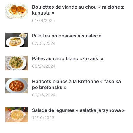
Boulettes de viande au chou « mielone z
kapustą »
01/24/2025
Rillettes polonaises « smalec »
07/05/2024
Pâtes au chou blanc « łazanki »
06/24/2024
Haricots blancs à la Bretonne « fasolka
po bretońsku »
02/06/2024
Salade de légumes « sałatka jarzynowa »
12/19/2023