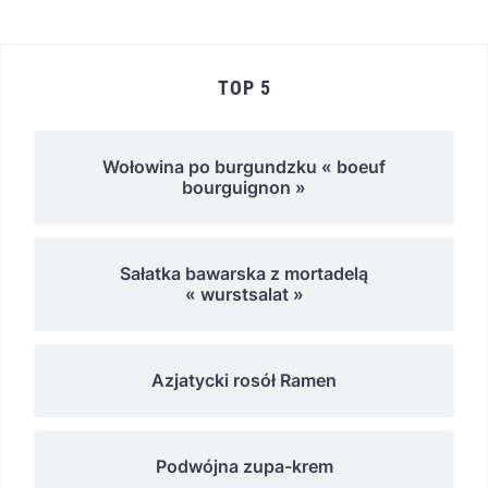
TOP 5
Wołowina po burgundzku « boeuf
bourguignon »
Sałatka bawarska z mortadelą
« wurstsalat »
Azjatycki rosół Ramen
Podwójna zupa-krem