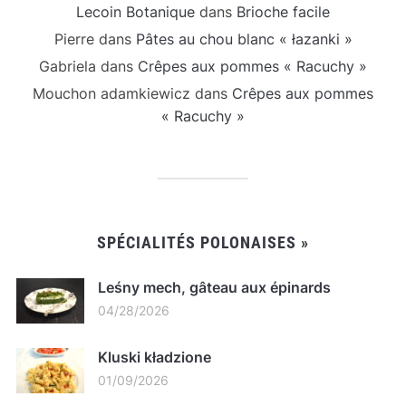
Lecoin Botanique
dans
Brioche facile
Pierre
dans
Pâtes au chou blanc « łazanki »
Gabriela
dans
Crêpes aux pommes « Racuchy »
Mouchon adamkiewicz
dans
Crêpes aux pommes
« Racuchy »
SPÉCIALITÉS POLONAISES »
Leśny mech, gâteau aux épinards
04/28/2026
Kluski kładzione
01/09/2026