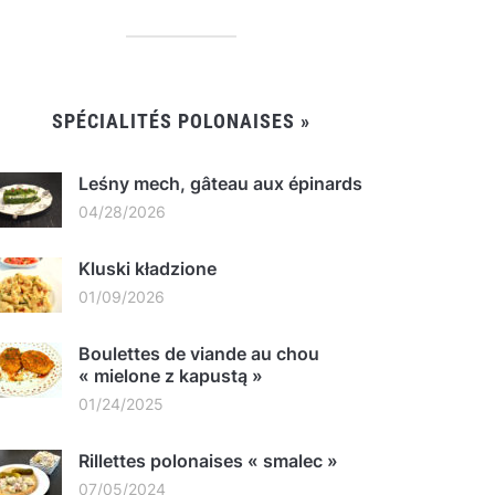
SPÉCIALITÉS POLONAISES »
Leśny mech, gâteau aux épinards
04/28/2026
Kluski kładzione
01/09/2026
Boulettes de viande au chou
« mielone z kapustą »
01/24/2025
Rillettes polonaises « smalec »
07/05/2024