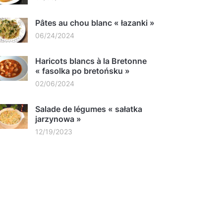
Pâtes au chou blanc « łazanki »
06/24/2024
Haricots blancs à la Bretonne
« fasolka po bretońsku »
02/06/2024
Salade de légumes « sałatka
jarzynowa »
12/19/2023