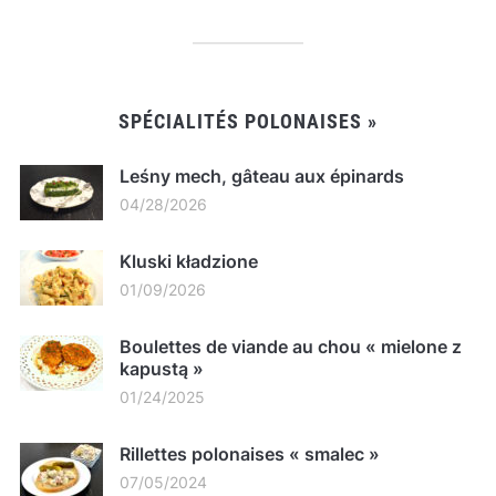
SPÉCIALITÉS POLONAISES »
Leśny mech, gâteau aux épinards
04/28/2026
Kluski kładzione
01/09/2026
Boulettes de viande au chou « mielone z
kapustą »
01/24/2025
Rillettes polonaises « smalec »
07/05/2024