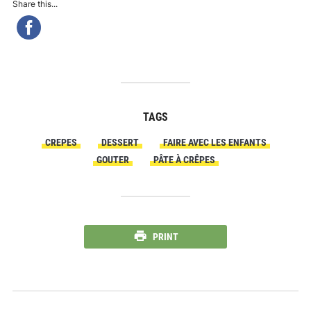
Share this...
TAGS
CREPES
DESSERT
FAIRE AVEC LES ENFANTS
GOUTER
PÂTE À CRÊPES
PRINT