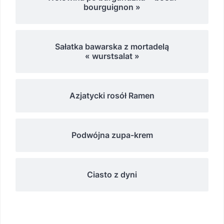
bourguignon »
Sałatka bawarska z mortadelą
« wurstsalat »
Azjatycki rosół Ramen
Podwójna zupa-krem
Ciasto z dyni