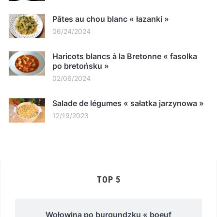
Pâtes au chou blanc « łazanki »
06/24/2024
Haricots blancs à la Bretonne « fasolka
po bretońsku »
02/06/2024
Salade de légumes « sałatka jarzynowa »
12/19/2023
TOP 5
Wołowina po burgundzku « boeuf