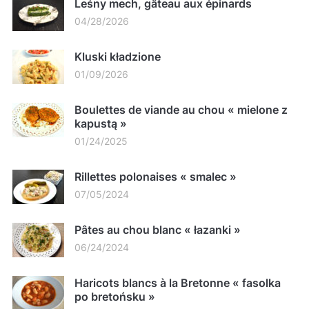
Leśny mech, gâteau aux épinards
04/28/2026
Kluski kładzione
01/09/2026
Boulettes de viande au chou « mielone z
kapustą »
01/24/2025
Rillettes polonaises « smalec »
07/05/2024
Pâtes au chou blanc « łazanki »
06/24/2024
Haricots blancs à la Bretonne « fasolka
po bretońsku »