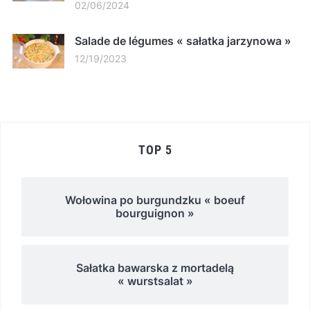
02/06/2024
Salade de légumes « sałatka jarzynowa »
12/19/2023
TOP 5
Wołowina po burgundzku « boeuf
bourguignon »
Sałatka bawarska z mortadelą
« wurstsalat »